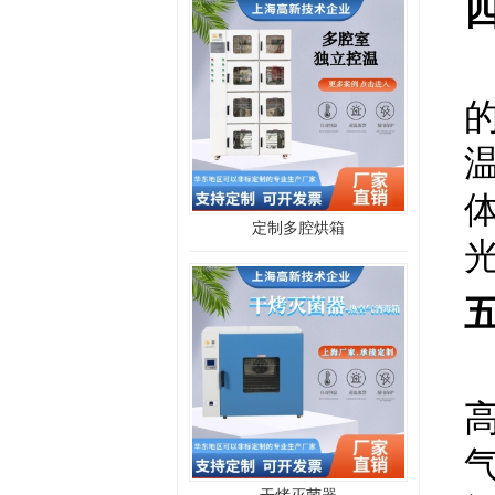
定制多腔烘箱
干烤灭菌器