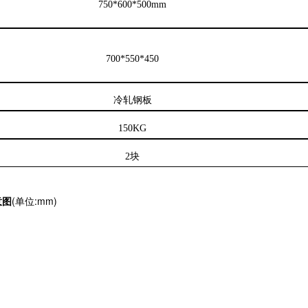
750*600*500mm
700*550*450
冷轧钢板
150KG
2
块
意图
(单位:mm)