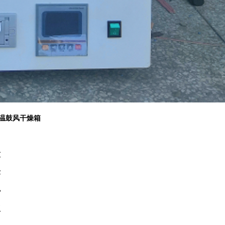
7高温鼓风干燥箱
技
术
协
议