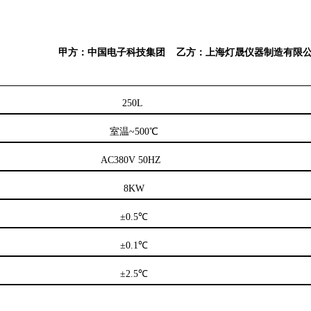
甲方：中国电子科技集团
乙方：上海
灯晟
仪器制造有限
250L
室温
~
5
00℃
AC
38
0V 50HZ
8
KW
±0.5℃
±0.1℃
±2.5℃