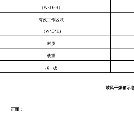
（
W×D×H
）
有效工作区域
（
W*D*H)
材质
载重
搁
板
鼓风干燥箱示
正面：