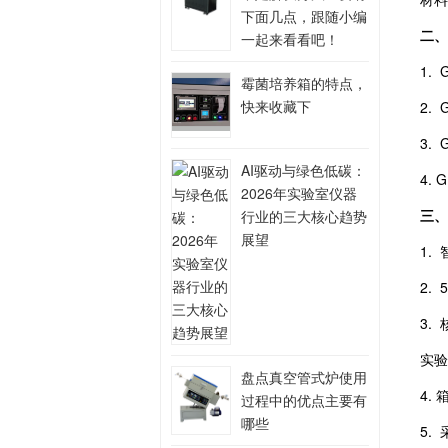
下面几点，跟随小编
二、
一起来看看吧！
1.
霉菌培养箱的特点，
快来收藏下
2.
3.
AI驱动与绿色低碳：
4.
2026年实验室仪器
三
行业的三大核心趋势
展望
1.
2.
3.
实验
盘点真空管式炉使用
4.
过程中的优点主要有
哪些
5.