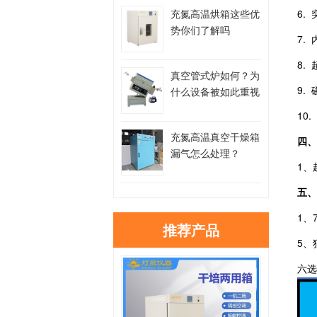
6.
充氮高温烘箱这些优
势你们了解吗
7.
8.
真空管式炉如何？为
9.
什么设备被如此重视
10
充氮高温真空干燥箱
四、
漏气怎么处理？
1、
五、
1
推荐产品
5
六选