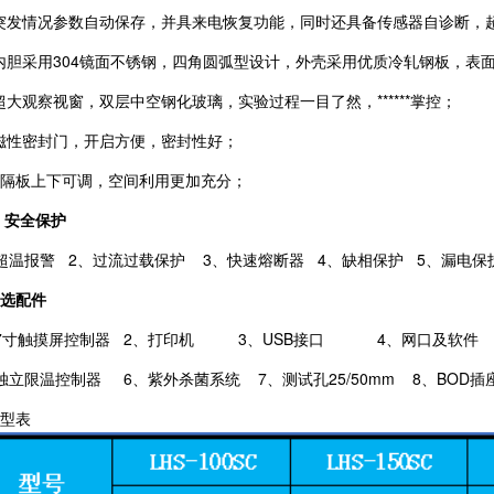
 突发情况参数自动保存，并具来电恢复功能，同时还具备传感器自诊断，
内胆采用
304
镜面不锈钢，四角圆弧型设计，外壳采用优质冷轧钢板，表
 超大观察视窗，双层中空钢化玻璃，实验过程一目了然，******掌控；
 磁性密封门，开启方便，密封性好；
. 隔板上下可调，空间利用更加充分；
 安全保护
超温报警 2、过流过载保护 3、快速熔断器 4、缺相保护 5、漏电保
选配件
、7寸触摸屏控制器 2、打印机
3
、
USB接口
4
、网口及软件
、独立限温控制器
6
、紫外杀菌系统 7
、测试孔
25/50
mm
8
、BOD插
型表